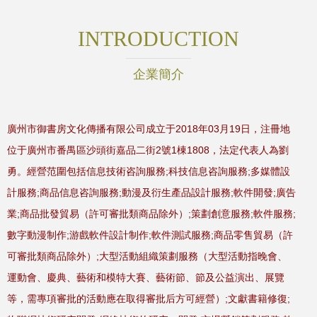
INTRODUCTION
企業簡介
廣州市御書房文化傳播有限公司成立于2018年03月19日，注冊地
位于廣州市番禺區沙頭街嘉品二街2號1棟1808，法定代表人為劉
勇。經營范圍包括信息技術咨詢服務;科技信息咨詢服務;多媒體設
計服務;商品信息咨詢服務;動漫及衍生產品設計服務;軟件開發;廣告
業;商品批發貿易（許可審批類商品除外）;策劃創意服務;軟件服務;
數字動漫制作;游戲軟件設計制作;軟件測試服務;商品零售貿易（許
可審批類商品除外）;大型活動組織策劃服務（大型活動指晚會、
運動會、慶典、藝術和模特大賽、藝術節、節及公益演出、展覽
等，需專項審批的活動應在取得審批后方可經營）;文獻書籍修復;