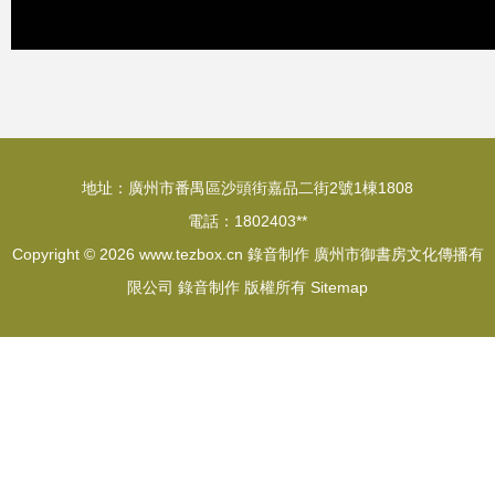
地址：廣州市番禺區沙頭街嘉品二街2號1棟1808
電話：1802403**
Copyright © 2026
www.tezbox.cn
錄音制作
廣州市御書房文化傳播有
限公司
錄音制作
版權所有
Sitemap